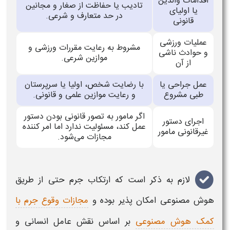
اقدامات والدین
تادیب یا حفاظت از صغار و مجانین
یا اولیای
در حد متعارف و شرعی.
قانونی
عملیات ورزشی
مشروط به رعایت مقررات ورزشی و
و حوادث ناشی
موازین شرعی.
از آن
عمل جراحی یا
با رضایت شخص، اولیا یا سرپرستان
طبی مشروع
و رعایت موازین علمی و قانونی.
اگر مامور به تصور قانونی بودن دستور
اجرای دستور
عمل کند، مسئولیت ندارد اما امر کننده
غیرقانونی مامور
مجازات می‌شود.
لازم به ذکر است که ارتکاب جرم حتی از طریق
هوش مصنوعی امکان پذیر بوده و
مجازات وقوع جرم با
کمک هوش مصنوعی
بر اساس نقش عامل انسانی و