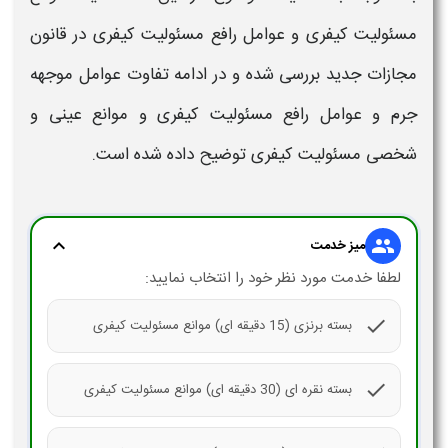
مسئولیت کیفری
و
عوامل رافع مسئولیت کیفری در قانون
مجازات
جدید
بررسی شده و در ادامه
تفاوت عوامل موجهه
جرم و عوامل رافع مسئولیت کیفری
و
موانع عینی و
شخصی مسئولیت کیفری
توضیح داده شده است.
expand_more
group
میز خدمت
لطفا خدمت مورد نظر خود را انتخاب نمایید:
check
بسته برنزی (15 دقیقه ای) موانع مسئولیت کیفری
check
بسته نقره ای (30 دقیقه ای) موانع مسئولیت کیفری