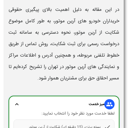
در این مقاله به دلیل اهمیت بالای پیگیری حقوقی
خریداران خودرو های
آرین موتو
ر، به طور کامل موضوع
شکایت
ا
ز آرین موتور،
نحوه دسترسی به
سامانه ثبت
درخواست
رسمی برای
ثبت شکایت،
روش تماس از طریق
خطوط تلفنی مربوطه، و همچنین آدرس و اطلاعات مراکز
و
نمایندگی‌
های
آرین موتور
در تهران را تشریح کرده‌ایم تا
مسیر احقاق حق برای مشتریان هموار شود.
expand_more
group
میز خدمت
لطفا خدمت مورد نظر خود را انتخاب نمایید:
check
بسته برنزی (15 دقیقه ای) شکایت از آرین موتور