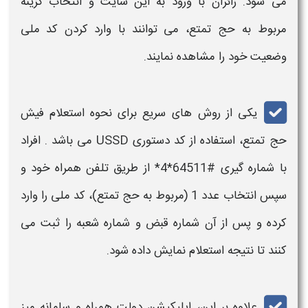
می شود. زائران
با
ورود به این سایت و انتخاب گزینه
مربوط به
حج تمتع
، می توانند
با
وارد کردن
کد ملی
وضعیت خود را مشاهده نمایند.
یکی از روش های سریع برای
نحوه استعلام فیش
حج تمتع
، استفاده از کد دستوری USSD می باشد . افراد
با
شماره گیری #64511*4* از طریق تلفن همراه خود و
سپس انتخاب عدد 1 (مربوط به
حج تمتع
)،
کد ملی
را وارد
کرده و پس از آن شماره قبض و شماره شعبه را ثبت می
کنند تا نتیجه
استعلام
نمایش داده شود.
علاوه بر این، اپلیکیشن دولت همراه و سامانه میز