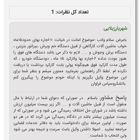
تعداد کل نظرات: 1
شهریارزیلایی
باعرض سلام وادب ؛موضوع امانت در خیانت ؛۱-اجاره بهای حدود۱۵ماه
خواب ماشین آلات کارگاهی از قبیل دستگاه خم وبرش ،یبراتور بنزینی ،
دستگاه برش وجوش و ..... لازم به ذکر می باشد دستگاه های فوق را
هنوز عودت نداده ۲-اجاره بها وکارکرد ۱۵ ماه ، دودستگاه خودرو ، که
طول مدت کارکرد فوق هیچگونه پولی بابت کارکرد برداشت یا دریافت
نکرده ام .لطفا اگر راهنمایی بفرمایید ممنون میشم و بنظر شما برای
این موضوع وکیل بگیریم یا اینکه خودم موضوع را پیگیری کنم
.باتشکروسپاس فراوان
پاسخ مشاور:
باسلام . در صورتی که دعوای شما در ارتباط با مال
منقول است از قبیل ماشین آلات و .... اگر زیر بیست میلیون ارزش
داشته باشد در شورای حل اختلاف رسیدگی می شود و در صورتی که از
بیست میلیون بیشتر باشد در دادگاه رسیدگی می گردد که در هر دو
صورت ، اولین مرحله برای دادخواست باید به دفاتر خدمات قضایی
مراجعه نمایید . اصولا داشتن وکیل باعث سرعت و نتیجه بهتر می شود
ولی انتخاب با شماست .