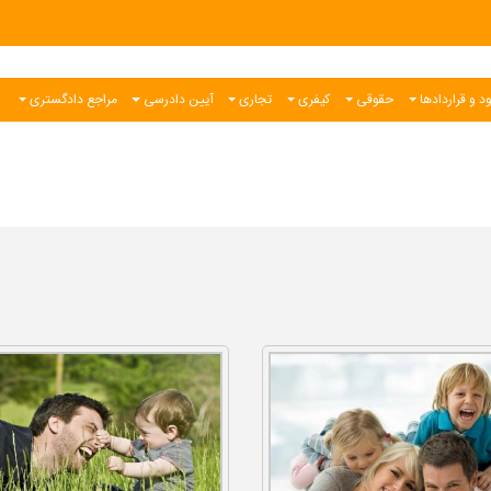
د و قراردادها
حقوقی
کیفری
تجاری
آیین دادرسی
مراجع دادگستری