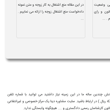
سی وضعیت
در این مقاله منع اشتغال به کار زوجه و متن نمونه
نون و رای
دادخواست منع اشتغال زوجه را ارائه می نماییم .
. ...
...
 چندین ساله ما در این زمینه نیاز داشتید می توانید با شماره تلفن
9099075303 ( تماس با تلفن ثابت از سراسر کشور و به ازای هر دقیقه 470000 ریال ) در ارتباط باشید. سایت مشاوره دینا یک مرکز خصوصی و غیرانتفاعی
انون کارشناسان رسمی دادگستری و .... هیچگونه وابستگی ندارد.