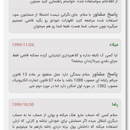
از اطلاعاتم سواستفاده شده .خواستم راهنمایی کنید ممنون
پاسخ مشاور:
با سلام. جای نگرانی نیست احتمالا از حسابتون سوء
استفاده شده مراجعه کنید اظهارات خودتو رو بگید قاضی تصمیم
میگیره چون حساب شما هست طبعا شما رو هم میخوان
میلاد
1399/11/04
ایا کسی ک ثابقه نداره و کلاهبرداری اینترنتی کرده ممکنه قاضی فقط
جزای نقدی ببره؟زندان ببخشه؟
پاسخ مشاور:
سلام بستگی دارد عمل منطبق بر ماده 13 قانون
جرائم رایانه ای مصوب 1388 باشد یا ماده 67 قانون تجارت الکترونیک
مصوب 1382. در مورد اول امکان دارد اما در مورد دوم خیر.
رضا
1399/10/30
سلام کسی که حساب مارو هک میکنه و پولی از حساب ما به حساب
دیگری انتقال میده اگر حسابش برای خودش نباشه و کارتی که ازش
استفاده میکنه که داخلش پول بزنه دزدی باشه بازهم ما میتونیم با