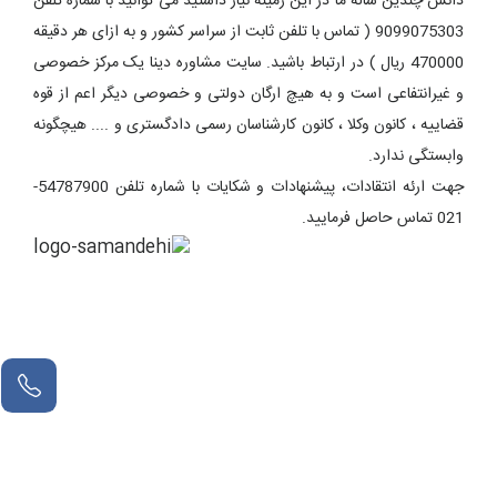
دانش چندین ساله ما در این زمینه نیاز داشتید می توانید با شماره تلفن
9099075303 ( تماس با تلفن ثابت از سراسر کشور و به ازای هر دقیقه
470000 ریال ) در ارتباط باشید. سایت مشاوره دینا یک مرکز خصوصی
و غیرانتفاعی است و به هیچ ارگان دولتی و خصوصی دیگر اعم از قوه
قضاییه ، کانون وکلا ، کانون کارشناسان رسمی دادگستری و .... هیچگونه
وابستگی ندارد.
جهت ارئه انتقادات، پیشنهادات و شکایات با شماره تلفن 54787900-
021 تماس حاصل فرمایید.