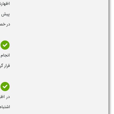
اظهارن
پیش ب
در خ
انجام
قرار گ
در
اظها
اشتباه