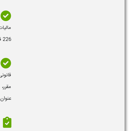
مالیا
226 قانون
قانونی
مقرر،
عنوان
ا