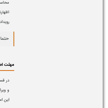
محاسب
اظهارن
رویداد
حتما 
مهلت اصل
در قس
و ویرا
این ا