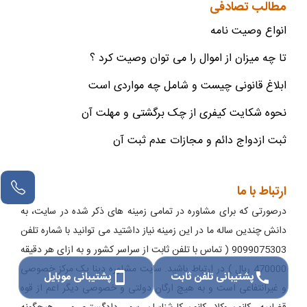
مطالب تصادفی
انواع وصیت نامه
تا چه میزان از اموال را می توان وصیت کرد ؟
ابلاغ قانونی چیست و شامل چه مواردی است
نحوه شکایت کیفری از چک برگشتی و مهلت آن
ثبت ازدواج دائم و مجازات عدم ثبت آن
ارتباط با ما
درصورتی که برای مشاوره در تمامی زمینه های ذکر شده در سایت، به
دانش چندین ساله ما در این زمینه نیاز داشتید می توانید با شماره تلفن
9099075303 ( تماس با تلفن ثابت از سراسر کشور و به ازای هر دقیقه
470000 ریال ) در ارتباط باشید. سایت مشاوره دینا یک مرکز خصوصی
پشتیبانی تلفن ثابت
پشتیبانی موبایل
smartphone
call
و غیرانتفاعی است و به هیچ ارگان دولتی و خصوصی دیگر اعم از قوه