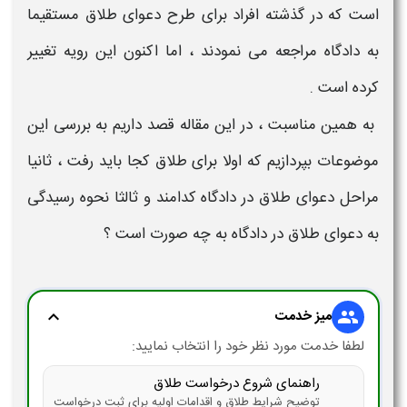
است که در گذشته افراد برای
طرح دعوای طلاق
مستقیما
به دادگاه مراجعه می نمودند ، اما اکنون این رویه تغییر
کرده است .
به همین مناسبت ، در این مقاله قصد داریم به بررسی این
موضوعات بپردازیم که اولا
برای طلاق کجا باید رفت
، ثانیا
مراحل دعوای طلاق در دادگاه
کدامند و ثالثا
نحوه رسیدگی
به دعوای طلاق در دادگاه
به چه صورت است ؟
میز خدمت
expand_more
group
لطفا خدمت مورد نظر خود را انتخاب نمایید:
راهنمای شروع درخواست طلاق
توضیح شرایط طلاق و اقدامات اولیه برای ثبت درخواست