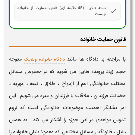
بسته طلایی (45 دقیقه ای) قانون حمایت از خانواده
check
چیست
قانون حمایت خانواده
با مراجعه به
دادگاه
ها مانند
متوجه
دادگاه خانواده ولنجک
حجم زیاد پرونده هایی می شویم که در خصوص مسائل
مختلف خانوادگی اعم از
ازدواج
،
طلاق
،
نفقه
،
مهریه
،
حضانت فرزندان
،
ملاقات با فرزندان
و غیره می شویم . این
امر نشانگر
اهمیت موضوعات خانوادگی
است که لزوم
تدوین قواعدی در این حوزه را آشکار می کند . به همین
دلیل ، قانونگذار مسائل مختلفی که معمولا بنیان خانواده را