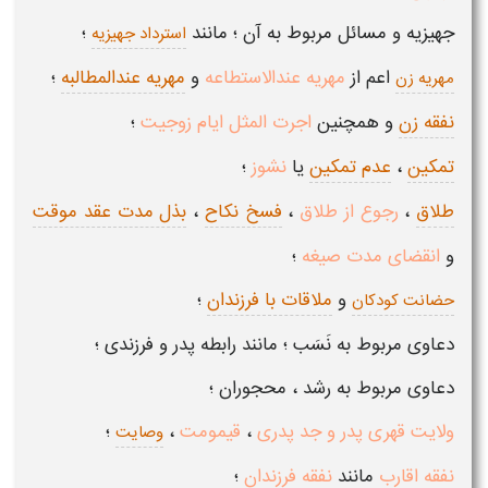
جهیزیه و مسائل مربوط به آن ؛ مانند
؛
استرداد جهیزیه
اعم از
مهریه عندالاستطاعه
و
مهریه عندالمطالبه
؛
مهریه زن
نفقه زن
و همچنین
اجرت المثل ایام زوجیت
؛
تمکین
،
عدم تمکین
یا
نشوز
؛
طلاق
،
رجوع از طلاق
،
فسخ نکاح
،
بذل مدت عقد موقت
و
انقضای مدت صیغه
؛
و
ملاقات با فرزندان
؛
حضانت کودکان
دعاوی مربوط به نَسَب ؛ مانند رابطه پدر و فرزندی ؛
دعاوی مربوط به رشد ، محجوران ؛
ولایت قهری پدر و جد پدری
،
قیمومت
،
؛
وصایت
نفقه اقارب
مانند
نفقه فرزندان
؛