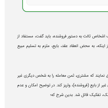
اشخاص ثالث
به دستور
فروشنده
، باید گفت، مستفاد از
ینکه، به محض انعقاد عقد، بایع، ملزم به تسلیم مبیع
ق نمایند که مشتری،
ثمن معامله را
به
شخص
دیگری
غیر
غیر از
بایع (
فروشنده
)،
واریز
کند. در توضیح امکان و عدم
انک،
تفکیک قائل شد. بدین شرح که؛