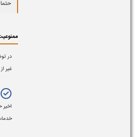
حتما 
ممنوعیت 
در تو
غیر از
اخیر خ
خدمات 