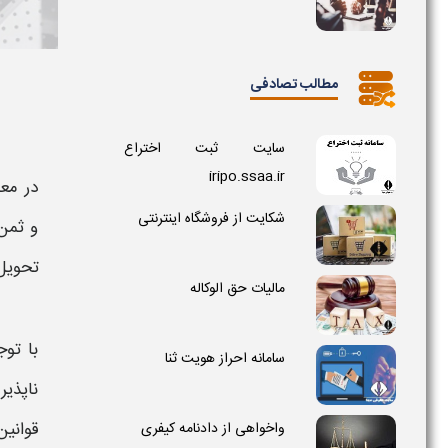
مطالب تصادفی
سایت ثبت اختراع
iripo.ssaa.ir
در مع
شکایت از فروشگاه اینترنتی
و
ثمن
تحویل
مالیات حق الوکاله
با توج
سامانه احراز هویت ثنا
ناپذیر
قوانین
واخواهی از دادنامه کیفری