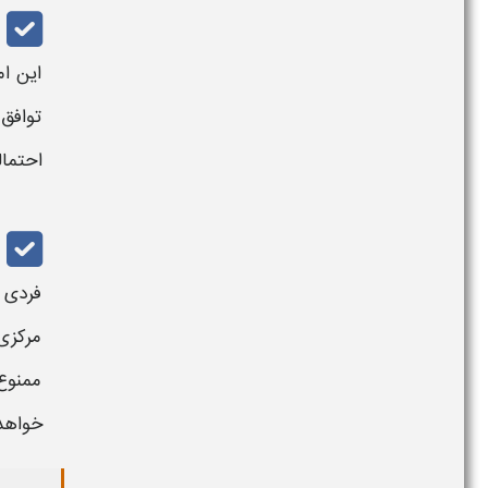
این ام
توافق 
احتمال
فردی
مرکزی
ممنوع
خواهد