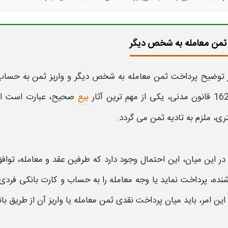
ثمن معامله به شخص دیگر
ز توضیح
پرداخت ثمن معامله به شخص دیگر
و
واریز ثمن
به
حساب 
بیع
صحیح، عبارت است از ا
ی، ملزم به تادیه
ثمن
می گردد.
در این میان، این احتمال وجود دارد که طرفین عقد و
معامله
، تواف
شنده، پرداخت
نماید یا وجه
معامله
را به
حساب
و کارت بانکی
فردی 
این امر، باید میان
پرداخت
نقدی
ثمن معامله
یا
واریز آن از طریق ب