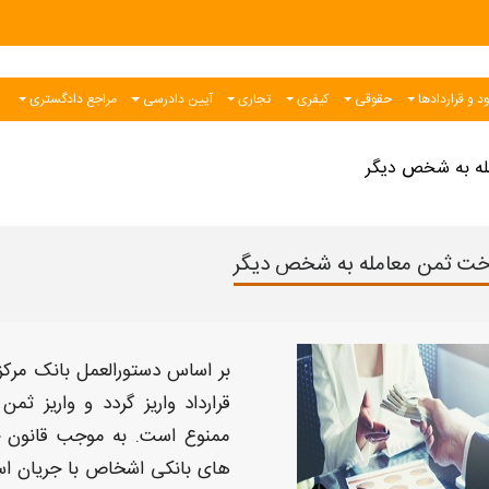
د و قراردادها
حقوقی
کیفری
تجاری
آیین دادرسی
مراجع دادگستری
له به شخص دیگر
خت ثمن معامله به شخص دیگر
بر اساس دستورالعمل بانک مرک
قرارداد
واریز
گردد و
واریز
ثمن 
ممنوع است. به موجب قانون جد
های بانکی اشخاص با جریان اس