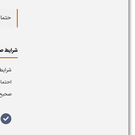
حتما 
شرایط ص
شرایط
احتمال
صحیح و