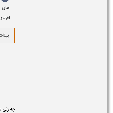
های ن
افرادی
بیشتر
چه زنی م