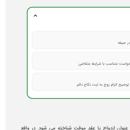
expand_more
در صیغه
ادخواست متناسب با شرایط متقاضی
توضیح الزام زوج به ثبت نکاح دائم
ا عنوان ازدواج یا عقد موقت شناخته می شود. در واقع