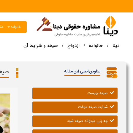
خانواده
عقو
دینا
خانواده
ازدواج
صیغه و شرایط آن
/
/
/
صیغه
عناوین اصلی این مقاله
صیغه چیست
شرایط صیغه موقت
چه زنی میتواند صیغه شود