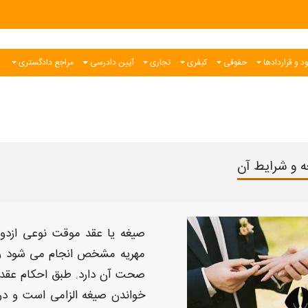
د و قراردادها
حقوقی
کیفری
تجاری
آیین دادرسی
مراجع دادگستری
 و شرایط آن
صیغه یا عقد موقت
نوعی ازدوا
مهریه مشخص انجام می شود و 
صحت آن دارد. طبق
احکام عقد
خواندن
صیغه
الزامی است و در