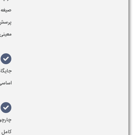
صیغه
پرسش
معینی 
جایگاه
اساسی 
چارچو
کامل و