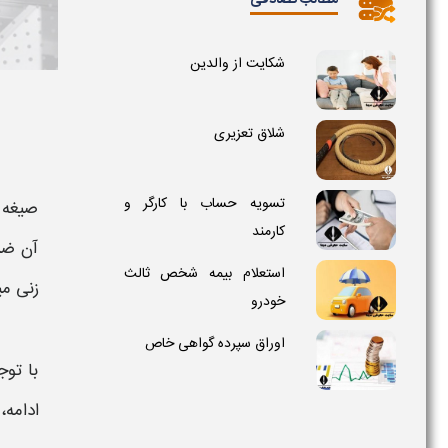
مطالب تصادفی
شکایت از والدین
شلاق تعزیری
تسویه حساب با کارگر و
صیغه
کارمند
آن ضر
استعلام بیمه شخص ثالث
زنی می
خودرو
اوراق سپرده گواهی خاص
با تو
ادامه،