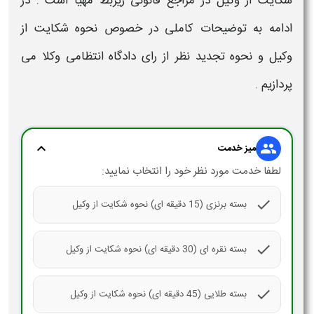
شکایت از وکیل
در مراجع قانونی زیربط مهیا است . در
ادامه به توضیحات کاملی در خصوص
نحوه شکایت از
وکیل
و نحوه تجدید نظر از رای دادگاه انتظامی
وکلا
می
پردازیم .
expand_more
group
میز خدمت
لطفا خدمت مورد نظر خود را انتخاب نمایید:
check
بسته برنزی (15 دقیقه ای) نحوه شکایت از وکیل
check
بسته نقره ای (30 دقیقه ای) نحوه شکایت از وکیل
check
بسته طلایی (45 دقیقه ای) نحوه شکایت از وکیل