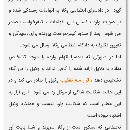
گیرد . در دادسرای انتظامی
وکلا
به اتهامات رسیدگی شده و
در صورت وارد دانستن این اتهامات ، کیفرخواست صادر
می شود . بعد از صدور کیفرخواست پرونده برای رسیدگی و
تعیین تکلیف به دادگاه انتظامی
وکلا
ارسال می شود .
اما در صورتی که دادسرا اتهام وارده را موجه تشخیص
نداده یا دلایل ارائه شده را کافی نداند و
وکیل
را بی گناه
تشخیص دهد ،
قرار منع تعقیب
وکیل
را صادر می کند و در
این حالت
شکایت شاکی
از موکل رد می شود . این قرار به
این معنی است که
شکایت
وارد نیست و عملکرد
وکیل
اشتباه نبوده است .
تخلفاتی که ممکن است از
وکلا
سربزند و شما بابت آن