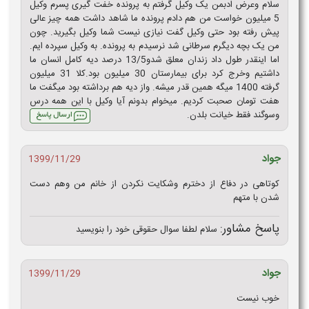
سلام وعرض ادبمن یک وکیل گرفتم به پرونده خفت گیری پسرم وکیل
5 میلیون خواست من هم دادم پرونده ما شاهد داشت همه چیز عالی
پیش رفته بود حتی وکیل گفت نیازی نیست شما وکیل بگیرید. چون
من یک بچه دیگرم سرطانی شد نرسیدم به پرونده. به وکیل سپرده ایم.
اما اینقدر طول داد زندان معلق شدو13/5 درصد دیه کامل انسان ما
داشتیم وخرج کرد برای بیمارستان 30 میلیون بود.کلا 31 میلیون
گرفته 1400 میگه همین قدر میشه. واز دیه هم برداشته بود میگفت ما
هفت تومان صحبت کردیم. میخوام بدونم آیا وکیل با این همه درس
وسوگند فقط خیانت بلدن.
جواد
1399/11/29
کوتاهی در دفاع از دخترم وشکایت نکردن از خانم من وهم دست
شدن با متهم
پاسخ مشاور:
سلام لطفا سوال حقوقی خود را بنویسید
جواد
1399/11/29
خوب نیست