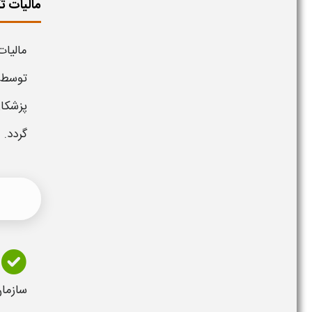
مالیات تک
مالیات
توسط م
پزشکا
گردد. 
سازما