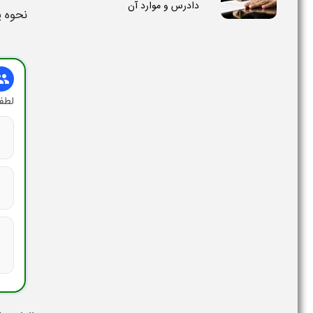
دادرس و موارد آن
نحوه پ
oup
لطفا