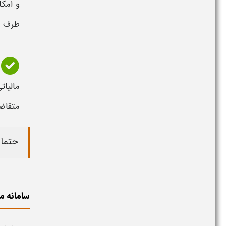
و امک
طرف ق
مالیات
ی
متقاض
حتما 
سامانه مالیات 