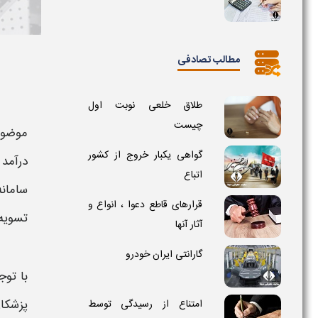
مطالب تصادفی
طلاق خلعی نوبت اول
چیست
موضو
گواهی یکبار خروج از کشور
درآمد
اتباع
سامان
قرارهای قاطع دعوا ، انواع و
تسویه
آثار آنها
گارانتی ایران خودرو
با توج
پزشکان ng.tax.gov.ir
امتناع از رسیدگی توسط