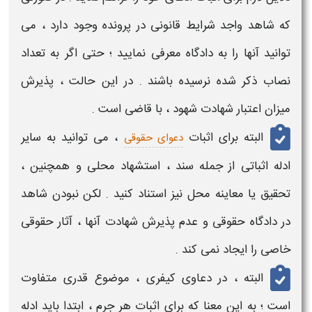
که شاهد واجد شرایط قانونی در پرونده وجود دارد ، می
توانید آنها را به
دادگاه
معرفی نمایید ؛ حتی اگر به تعداد
نصاب ذکر شده نرسیده باشند . در این حالت ، پذیرش
میزان اعتبار
شهادت شهود
، با قاضی است .
البته برای اثبات
، می توانید به سایر
دعوای حقوقی
ادله اثباتی از جمله سند ، استشهاد محلی و همچنین ،
تحقیق یا معاینه محل نیز استناد کنید . لکن
نبودن شاهد
در دادگاه حقوقی
و عدم پذیرش
شهادت
آنها ،
آثار
حقوقی
خاصی را ایجاد نمی کند .
البته ، در
دعاوی کیفری
، موضوع قدری متفاوت
است ؛ به این معنا که برای اثبات هر جرم ، ابتدا باید ادله